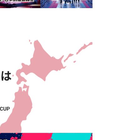
とは
CUP