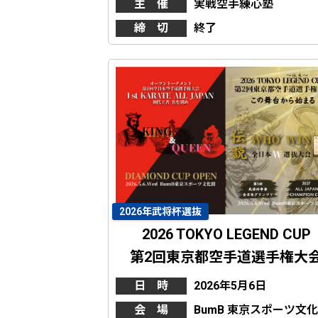
主 催
実戦空手練心塾
締 切
終了
2026年武将杯選抜
2026 TOKYO LEGEND CUP
第2回東京都空手道選手権大
日 時
2026年5月6日
会 場
BumB 東京スポーツ文