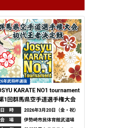
026年武将杯選抜
OSYU KARATE NO1 tournament
第1回群馬県空手道選手権大会
日 時
2026年3月20日（金・祝）
会 場
伊勢崎市民体育館武道場