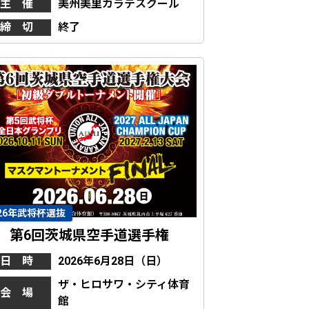
主 催
美州美里カラテスクール
締 切
終了
026年武将杯選抜
第6回茨城県空手道選手権
日 時
2026年6月28日（日）
ザ・ヒロサワ・シティ体育
会 場
館