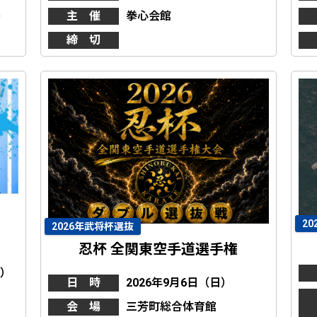
場
主 催
拳心会館
締 切
2
2026年武将杯選抜
忍杯 全関東空手道選手権
祝）
日 時
2026年9月6日（日）
会 場
三芳町総合体育館