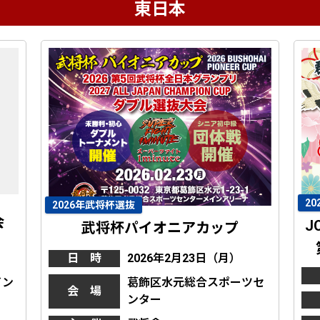
東日本
2
2026年武将杯選抜
会
J
武将杯パイオニアカップ
日 時
2026年2月23日（月）
イン
葛飾区水元総合スポーツセ
会 場
ンター