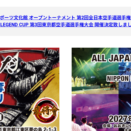
Bスポーツ文化館 オープントーナメント 第2回全日本空手道選手権大会 K
YO LEGEND CUP 第3回東京都空手道選手権大会 開催決定致しま