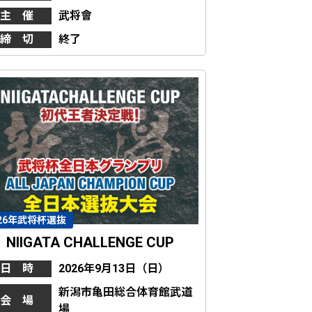
主 催
武将會
締 切
終了
026年武将杯選抜
NIIGATA CHALLENGE CUP
日 時
2026年9月13日（日）
新潟市亀田総合体育館武道
会 場
場