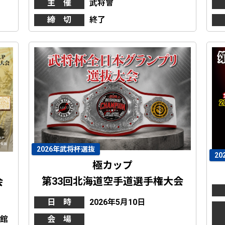
主 催
武将會
締 切
終了
2026年武将杯選抜
2
極カップ
第33回北海道空手道選手権大会
会
日 時
2026年5月10日
化館
会 場