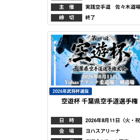
主 催
実践空手道 佐々木道
締 切
終了
2026年武将杯選抜
空遊杯 千葉県空手道選手権
日 時
2026年8月11日（火・
会 場
ヨハスアリーナ