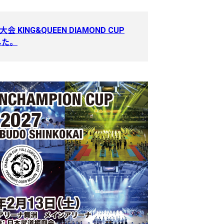
ING&QUEEN DIAMOND CUP
した。