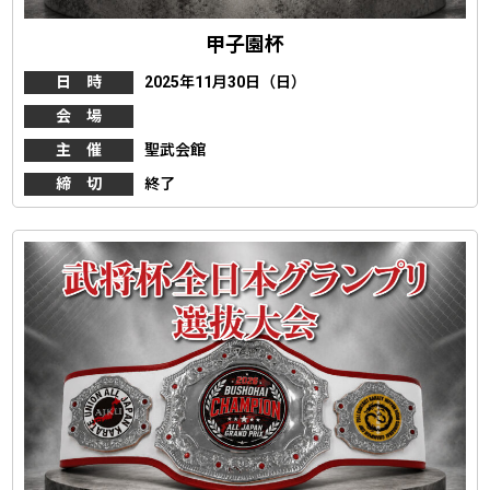
甲子園杯
日 時
2025年11月30日（日）
会 場
主 催
聖武会館
締 切
終了