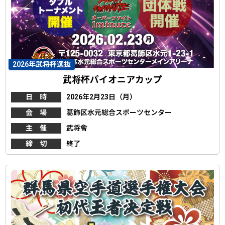
2026年武将杯選抜
武将杯パイオニアカップ
日 時
2026年2月23日（月）
会 場
葛飾区水元総合スポーツセンター
主 催
武将會
締 切
終了