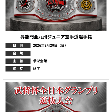
昇龍門全九州ジュニア空手道選手権
日 時
2026年3月29日（日）
会 場
主 催
拳栄会館
締 切
終了