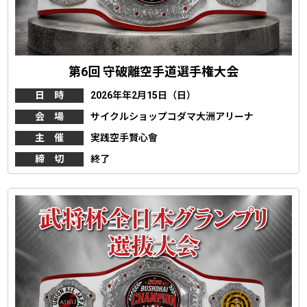
第6回 守破離空手道選手権大会
日 時
2026年年2月15日（日）
会 場
サイクルショップコダマ大洲アリーナ
主 催
実践空手賢心會
締 切
終了