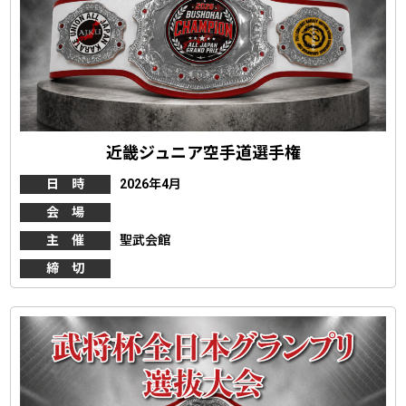
近畿ジュニア空手道選手権
日 時
2026年4月
会 場
主 催
聖武会館
締 切