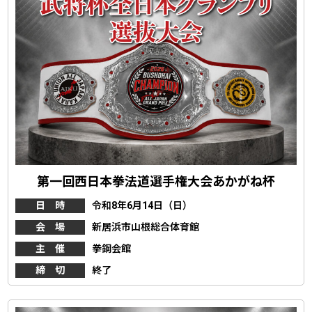
第一回西日本拳法道選手権大会あかがね杯
日 時
令和8年6月14日（日）
会 場
新居浜市山根総合体育館
主 催
拳鋼会館
締 切
終了