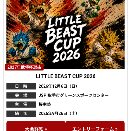
2027年武将杯選抜
LITTLE BEAST CUP 2026
日 時
2026年12月6日（日）
会 場
JSPI取手市グリーンスポーツセンター
主 催
桜琳塾
締 切
2026年9月26日（土）
大会詳細 »
エントリーフォーム »