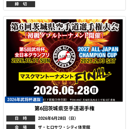
締 切
2026年武将杯選抜
第6回茨城県空手道選手権
日 時
2026年6月28日（日）
会 場
ザ・ヒロサワ・シティ体育館