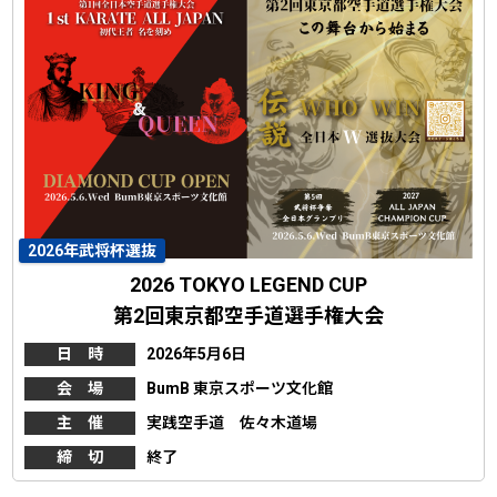
2026年武将杯選抜
2026 TOKYO LEGEND CUP
第2回東京都空手道選手権大会
日 時
2026年5月6日
会 場
BumB 東京スポーツ文化館
主 催
実践空手道 佐々木道場
締 切
終了