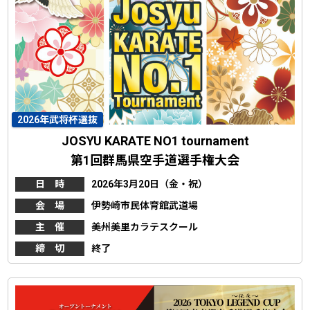
2026年武将杯選抜
JOSYU KARATE NO1 tournament
第1回群馬県空手道選手権大会
日 時
2026年3月20日（金・祝）
会 場
伊勢崎市民体育館武道場
主 催
美州美里カラテスクール
締 切
終了