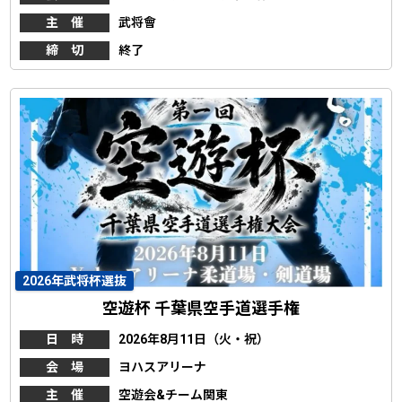
主 催
武将會
締 切
終了
2026年武将杯選抜
空遊杯 千葉県空手道選手権
日 時
2026年8月11日（火・祝）
会 場
ヨハスアリーナ
主 催
空遊会&チーム関東