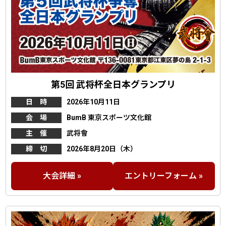
第5回 武将杯全日本グランプリ
日 時
2026年10月11日
会 場
BumB 東京スポーツ文化館
主 催
武将會
締 切
2026年8月20日（木）
大会詳細 »
エントリーフォーム »