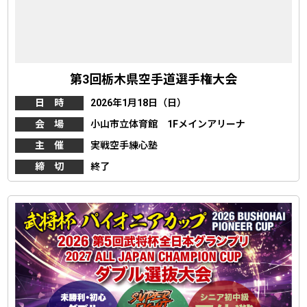
第3回栃木県空手道選手権大会
日 時
2026年1月18日（日）
会 場
小山市立体育館 1Fメインアリーナ
主 催
実戦空手練心塾
締 切
終了