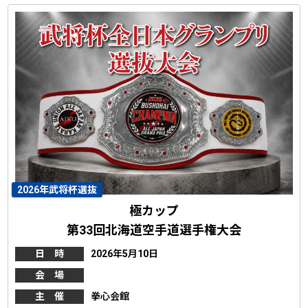
2026年武将杯選抜
極カップ
第33回北海道空手道選手権大会
日 時
2026年5月10日
会 場
主 催
拳心会館