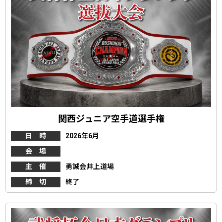
関西ジュニア空手道選手権
日 時
2026年6月
会 場
主 催
勇誠会井上道場
締 切
終了