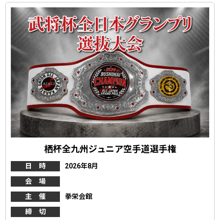
栖杯全九州ジュニア空手道選手権
日 時
2026年8月
会 場
主 催
拳栄会館
締 切