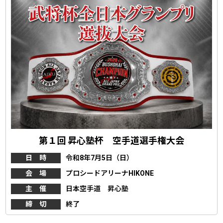
第１回 昇心塾杯 空手道選手権大会
日 時
令和8年7月5日（日）
会 場
プロシードアリーナHIKONE
主 催
日本空手道 昇心塾
締 切
終了