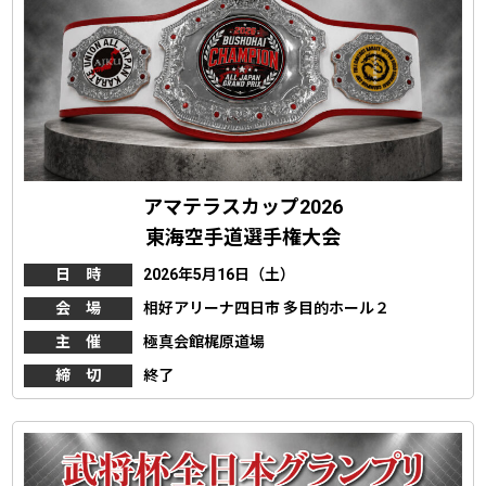
アマテラスカップ2026
東海空手道選手権大会
日 時
2026年5月16日（土）
会 場
相好アリーナ四日市 多目的ホール２
主 催
極真会館梶原道場
締 切
終了