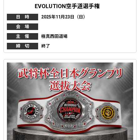
EVOLUTION空手道選手権
日 時
2025年11月23日（日）
会 場
主 催
極真西田道場
締 切
終了