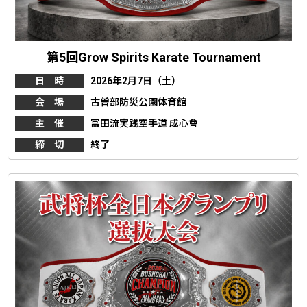
第5回Grow Spirits Karate Tournament
日 時
2026年2月7日（土）
会 場
古曽部防災公園体育館
主 催
冨田流実践空手道 成心會
締 切
終了