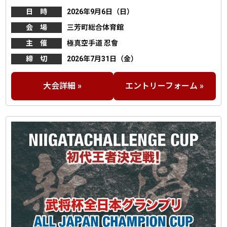
日 時
2026年9月6日（日）
会 場
三芳町総合体育館
主 催
極真空手道 忍會
締 切
2026年7月31日（金）
大会詳細 »
エントリーフォーム »