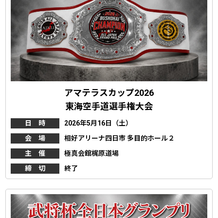
アマテラスカップ2026
東海空手道選手権大会
日 時
2026年5月16日（土）
会 場
相好アリーナ四日市 多目的ホール２
主 催
極真会館梶原道場
締 切
終了