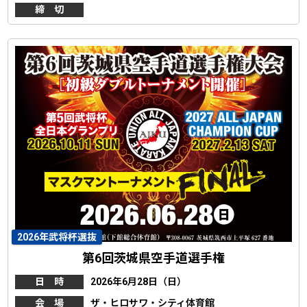
締 切
2026年武将杯選抜
第6回茨城県空手道選手権
日 時
2026年6月28日（日）
会 場
ザ・ヒロサワ・シティ体育館