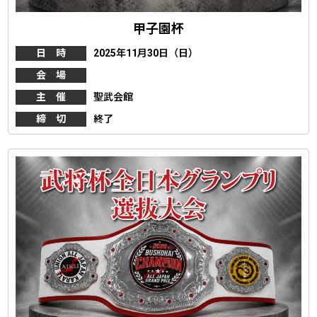
甲子園杯
日 時
2025年11月30日（日）
会 場
主 催
聖武会館
締 切
終了