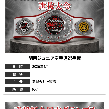
関西ジュニア空手道選手権
日 時
2026年6月
会 場
主 催
勇誠会井上道場
締 切
終了