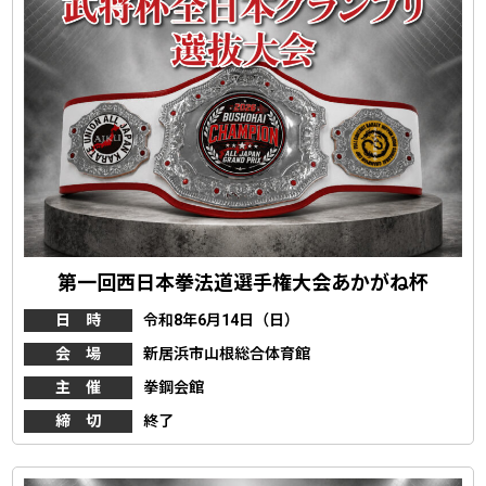
第一回西日本拳法道選手権大会あかがね杯
日 時
令和8年6月14日（日）
会 場
新居浜市山根総合体育館
主 催
拳鋼会館
締 切
終了