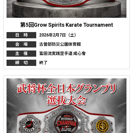
第5回Grow Spirits Karate Tournament
日 時
2026年2月7日（土）
会 場
古曽部防災公園体育館
主 催
冨田流実践空手道 成心會
締 切
終了