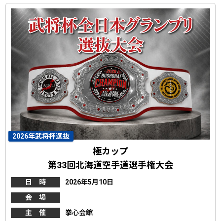
2026年武将杯選抜
極カップ
第33回北海道空手道選手権大会
日 時
2026年5月10日
会 場
主 催
拳心会館