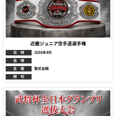
近畿ジュニア空手道選手権
日 時
2026年4月
会 場
主 催
聖武会館
締 切