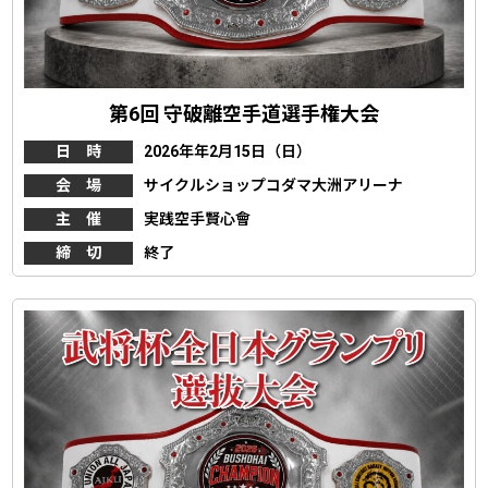
第6回 守破離空手道選手権大会
日 時
2026年年2月15日（日）
会 場
サイクルショップコダマ大洲アリーナ
主 催
実践空手賢心會
締 切
終了