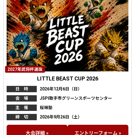
2027年武将杯選抜
LITTLE BEAST CUP 2026
日 時
2026年12月6日（日）
会 場
JSPI取手市グリーンスポーツセンター
主 催
桜琳塾
締 切
2026年9月26日（土）
大会詳細 »
エントリーフォーム »