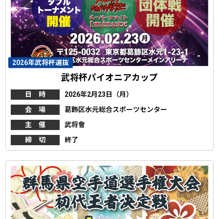
2026年武将杯選抜
武将杯パイオニアカップ
日 時
2026年2月23日（月）
会 場
葛飾区水元総合スポーツセンター
主 催
武将會
締 切
終了