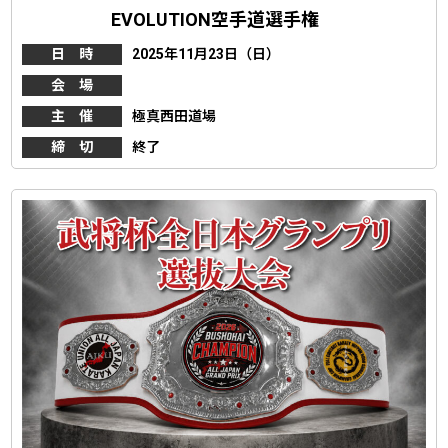
EVOLUTION空手道選手権
日 時
2025年11月23日（日）
会 場
主 催
極真西田道場
締 切
終了