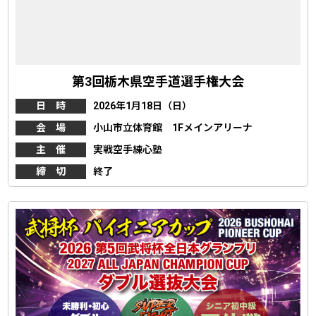
第3回栃木県空手道選手権大会
日 時
2026年1月18日（日）
会 場
小山市立体育館 1Fメインアリーナ
主 催
実戦空手練心塾
締 切
終了