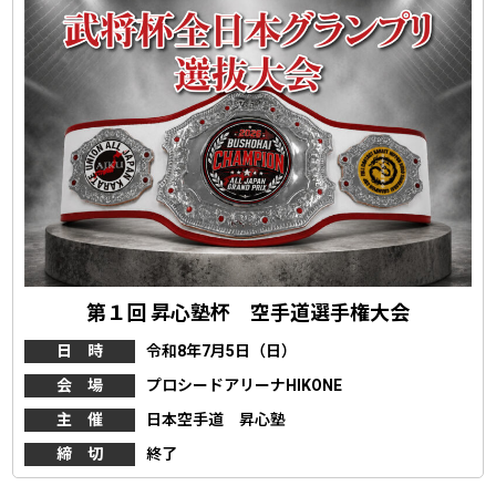
第１回 昇心塾杯 空手道選手権大会
日 時
令和8年7月5日（日）
会 場
プロシードアリーナHIKONE
主 催
日本空手道 昇心塾
締 切
終了