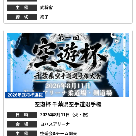
主 催
武将會
締 切
終了
2026年武将杯選抜
空遊杯 千葉県空手道選手権
日 時
2026年8月11日（火・祝）
会 場
ヨハスアリーナ
主 催
空遊会&チーム関東