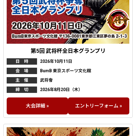
第5回 武将杯全日本グランプリ
日 時
2026年10月11日
会 場
BumB 東京スポーツ文化館
主 催
武将會
締 切
2026年8月20日（木）
大会詳細 »
エントリーフォーム »