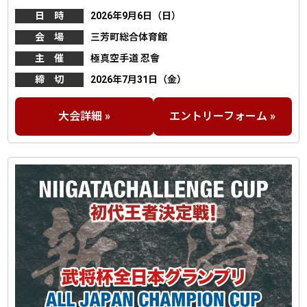
日 時
2026年9月6日（日）
会 場
三芳町総合体育館
主 催
極真空手道 忍會
締 切
2026年7月31日（金）
大会詳細 »
エントリーフォーム »