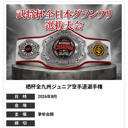
栖杯全九州ジュニア空手道選手権
日 時
2026年8月
会 場
主 催
拳栄会館
締 切