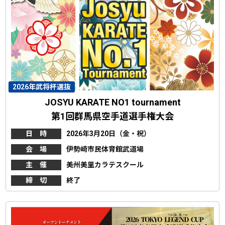
2026年武将杯選抜
JOSYU KARATE NO1 tournament
第1回群馬県空手道選手権大会
日 時
2026年3月20日（金・祝）
会 場
伊勢崎市民体育館武道場
主 催
美州美里カラテスクール
締 切
終了