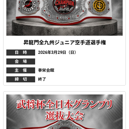
昇龍門全九州ジュニア空手道選手権
日 時
2026年3月29日（日）
会 場
主 催
拳栄会館
締 切
終了