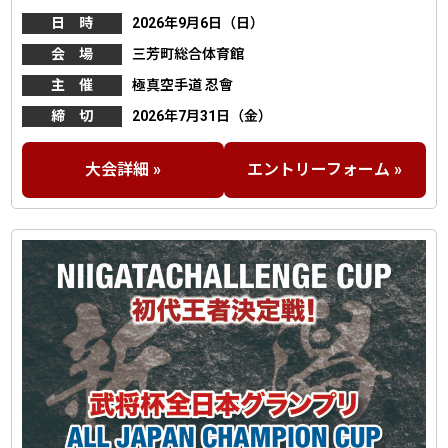
日 時
2026年9月6日（日）
会 場
三芳町総合体育館
主 催
極真空手道 忍會
締 切
2026年7月31日（金）
大会詳細 »
エントリーフォーム »