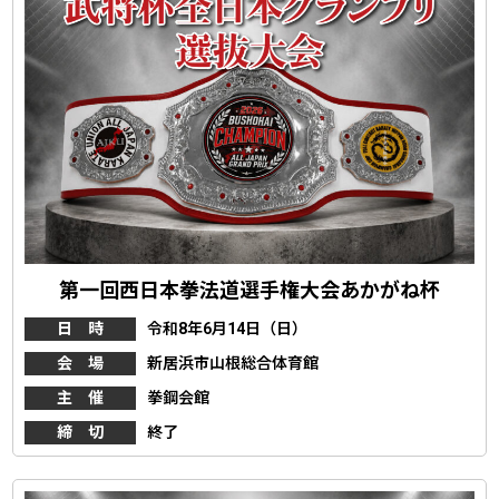
第一回西日本拳法道選手権大会あかがね杯
日 時
令和8年6月14日（日）
会 場
新居浜市山根総合体育館
主 催
拳鋼会館
締 切
終了