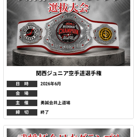
関西ジュニア空手道選手権
日 時
2026年6月
会 場
主 催
勇誠会井上道場
締 切
終了