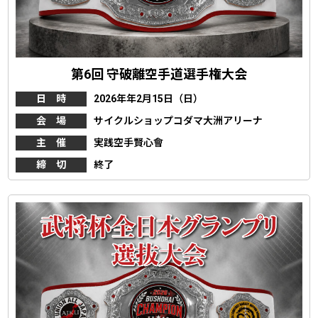
第6回 守破離空手道選手権大会
日 時
2026年年2月15日（日）
会 場
サイクルショップコダマ大洲アリーナ
主 催
実践空手賢心會
締 切
終了