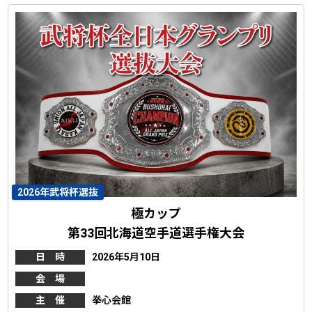
2026年武将杯選抜
極カップ
第33回北海道空手道選手権大会
日 時
2026年5月10日
会 場
主 催
拳心会館