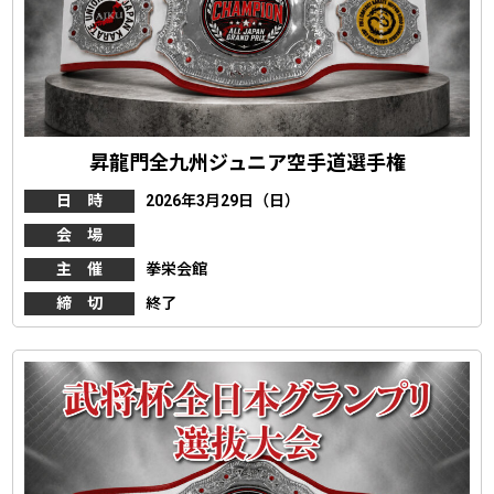
昇龍門全九州ジュニア空手道選手権
日 時
2026年3月29日（日）
会 場
主 催
拳栄会館
締 切
終了