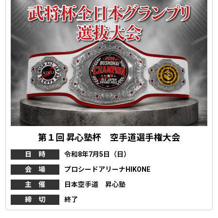
第１回 昇心塾杯 空手道選手権大会
日 時
令和8年7月5日（日）
会 場
プロシードアリーナHIKONE
主 催
日本空手道 昇心塾
締 切
終了