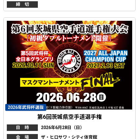
締 切
2026年武将杯選抜
第6回茨城県空手道選手権
日 時
2026年6月28日（日）
会 場
ザ・ヒロサワ・シティ体育館