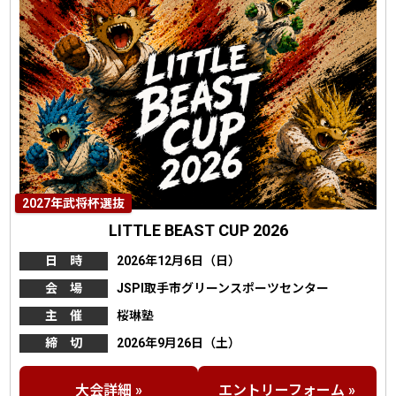
2027年武将杯選抜
LITTLE BEAST CUP 2026
日 時
2026年12月6日（日）
会 場
JSPI取手市グリーンスポーツセンター
主 催
桜琳塾
締 切
2026年9月26日（土）
大会詳細 »
エントリーフォーム »