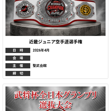
近畿ジュニア空手道選手権
日 時
2026年4月
会 場
主 催
聖武会館
締 切