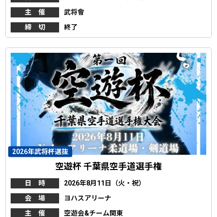
主 催
武将會
締 切
終了
2026年武将杯選抜
空遊杯 千葉県空手道選手権
日 時
2026年8月11日（火・祝）
会 場
ヨハスアリーナ
主 催
空遊会&チーム関東