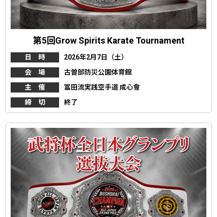
第5回Grow Spirits Karate Tournament
日 時
2026年2月7日（土）
会 場
古曽部防災公園体育館
主 催
冨田流実践空手道 成心會
締 切
終了