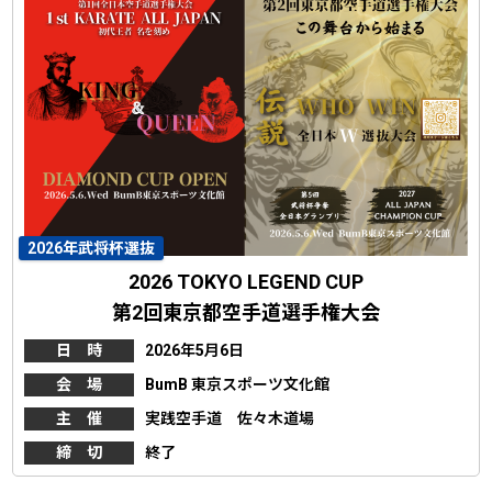
2026年武将杯選抜
2026 TOKYO LEGEND CUP
第2回東京都空手道選手権大会
日 時
2026年5月6日
会 場
BumB 東京スポーツ文化館
主 催
実践空手道 佐々木道場
締 切
終了