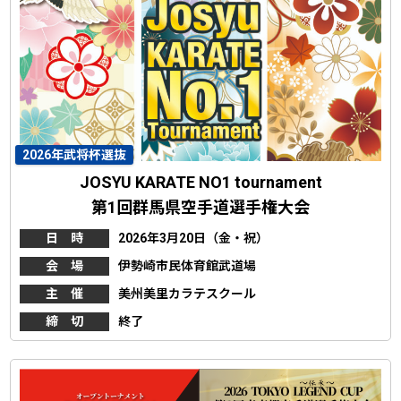
2026年武将杯選抜
JOSYU KARATE NO1 tournament
第1回群馬県空手道選手権大会
日 時
2026年3月20日（金・祝）
会 場
伊勢崎市民体育館武道場
主 催
美州美里カラテスクール
締 切
終了