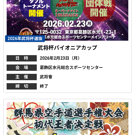
2026年武将杯選抜
武将杯パイオニアカップ
日 時
2026年2月23日（月）
会 場
葛飾区水元総合スポーツセンター
主 催
武将會
締 切
終了