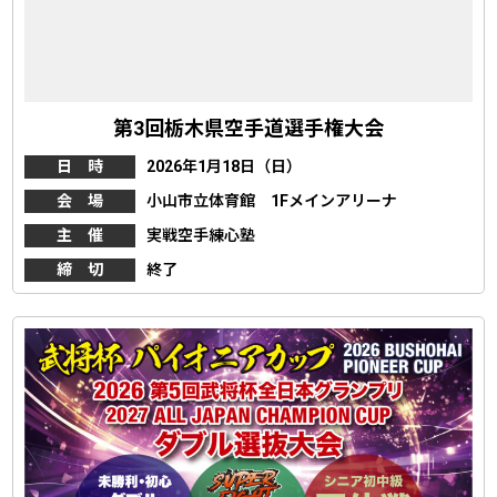
第3回栃木県空手道選手権大会
日 時
2026年1月18日（日）
会 場
小山市立体育館 1Fメインアリーナ
主 催
実戦空手練心塾
締 切
終了