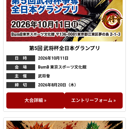
第5回 武将杯全日本グランプリ
日 時
2026年10月11日
会 場
BumB 東京スポーツ文化館
主 催
武将會
締 切
2026年8月20日（木）
大会詳細 »
エントリーフォーム »