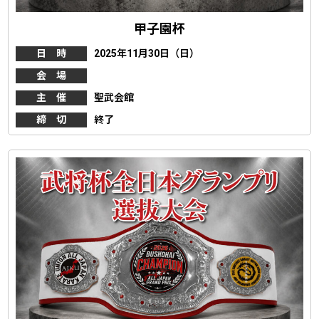
甲子園杯
日 時
2025年11月30日（日）
会 場
主 催
聖武会館
締 切
終了