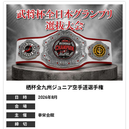
栖杯全九州ジュニア空手道選手権
日 時
2026年8月
会 場
主 催
拳栄会館
締 切