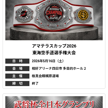
アマテラスカップ2026
東海空手道選手権大会
日 時
2026年5月16日（土）
会 場
相好アリーナ四日市 多目的ホール２
主 催
極真会館梶原道場
締 切
終了