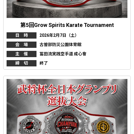
第5回Grow Spirits Karate Tournament
日 時
2026年2月7日（土）
会 場
古曽部防災公園体育館
主 催
冨田流実践空手道 成心會
締 切
終了