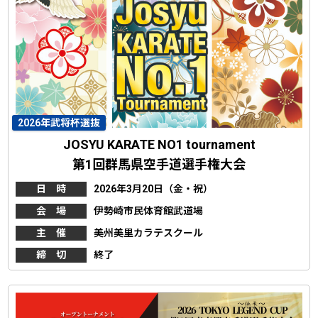
2026年武将杯選抜
JOSYU KARATE NO1 tournament
第1回群馬県空手道選手権大会
日 時
2026年3月20日（金・祝）
会 場
伊勢崎市民体育館武道場
主 催
美州美里カラテスクール
締 切
終了