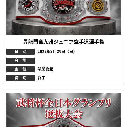
昇龍門全九州ジュニア空手道選手権
日 時
2026年3月29日（日）
会 場
主 催
拳栄会館
締 切
終了