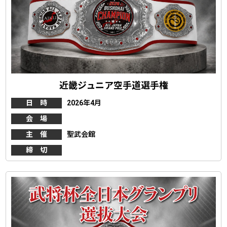
近畿ジュニア空手道選手権
日 時
2026年4月
会 場
主 催
聖武会館
締 切