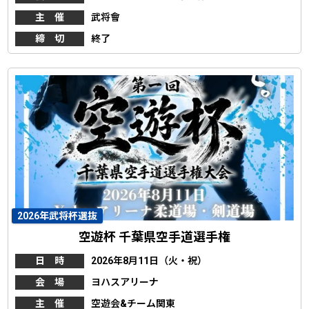
主 催
武将會
締 切
終了
2026年武将杯選抜
空遊杯 千葉県空手道選手権
日 時
2026年8月11日（火・祝）
会 場
ヨハスアリーナ
主 催
空遊会&チーム関東