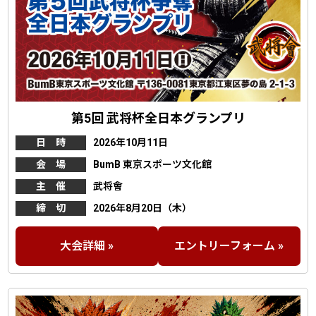
第5回 武将杯全日本グランプリ
日 時
2026年10月11日
会 場
BumB 東京スポーツ文化館
主 催
武将會
締 切
2026年8月20日（木）
大会詳細 »
エントリーフォーム »