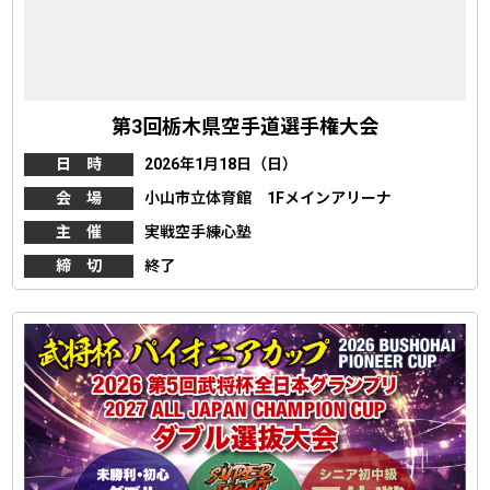
第3回栃木県空手道選手権大会
日 時
2026年1月18日（日）
会 場
小山市立体育館 1Fメインアリーナ
主 催
実戦空手練心塾
締 切
終了