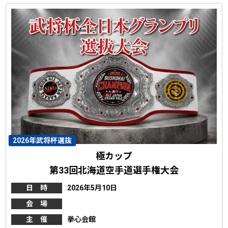
2026年武将杯選抜
極カップ
第33回北海道空手道選手権大会
日 時
2026年5月10日
会 場
主 催
拳心会館