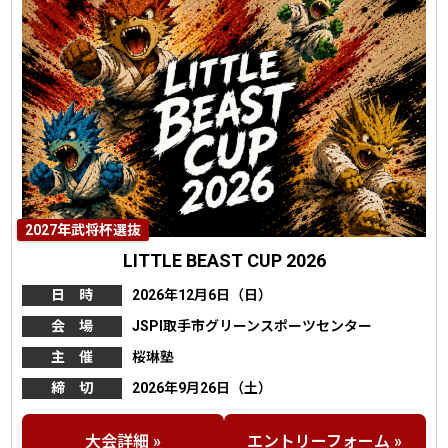
2027年武将杯選抜
LITTLE BEAST CUP 2026
日 時
2026年12月6日（日）
会 場
JSPI取手市グリーンスポーツセンター
主 催
桜琳塾
締 切
2026年9月26日（土）
大会詳細 »
エントリーフォーム »