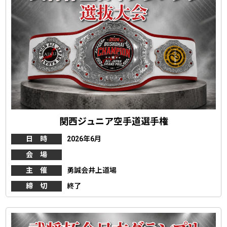
関西ジュニア空手道選手権
日 時
2026年6月
会 場
主 催
勇誠会井上道場
締 切
終了