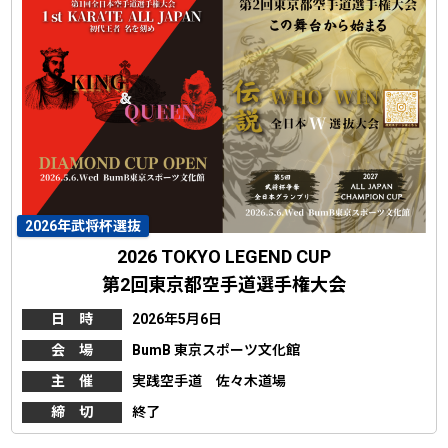
2026年武将杯選抜
2026 TOKYO LEGEND CUP
第2回東京都空手道選手権大会
日 時
2026年5月6日
会 場
BumB 東京スポーツ文化館
主 催
実践空手道 佐々木道場
締 切
終了