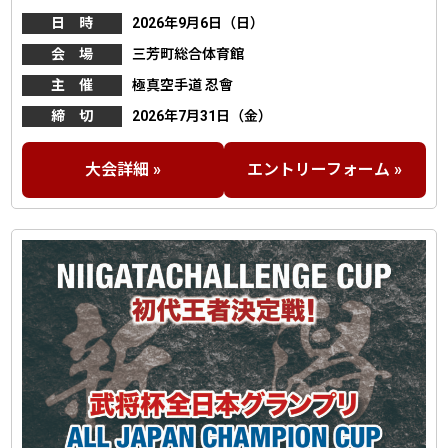
日 時
2026年9月6日（日）
会 場
三芳町総合体育館
主 催
極真空手道 忍會
締 切
2026年7月31日（金）
大会詳細 »
エントリーフォーム »