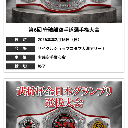
第6回 守破離空手道選手権大会
日 時
2026年年2月15日（日）
会 場
サイクルショップコダマ大洲アリーナ
主 催
実践空手賢心會
締 切
終了