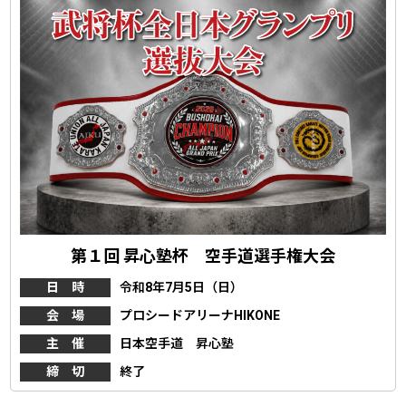
第１回 昇心塾杯 空手道選手権大会
日 時
令和8年7月5日（日）
会 場
プロシードアリーナHIKONE
主 催
日本空手道 昇心塾
締 切
終了