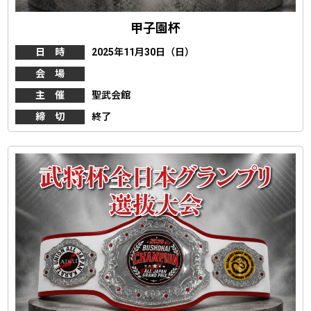
甲子園杯
日 時
2025年11月30日（日）
会 場
主 催
聖武会館
締 切
終了