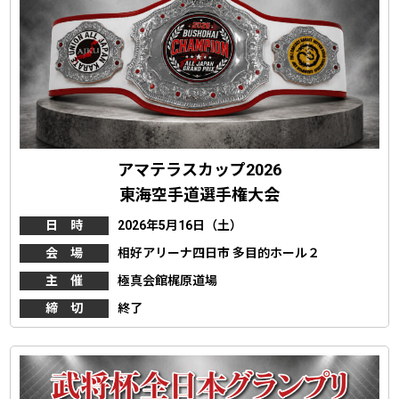
アマテラスカップ2026
東海空手道選手権大会
日 時
2026年5月16日（土）
会 場
相好アリーナ四日市 多目的ホール２
主 催
極真会館梶原道場
締 切
終了