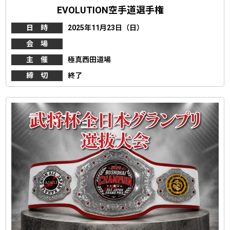
EVOLUTION空手道選手権
日 時
2025年11月23日（日）
会 場
主 催
極真西田道場
締 切
終了