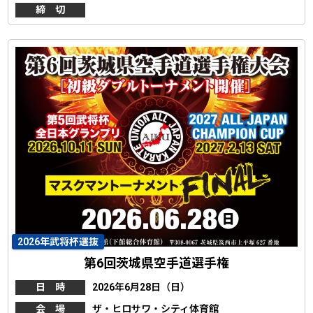
締 切
2026年武将杯選抜
第6回茨城県空手道選手権
日 時
2026年6月28日（日）
会 場
ザ・ヒロサワ・シティ体育館