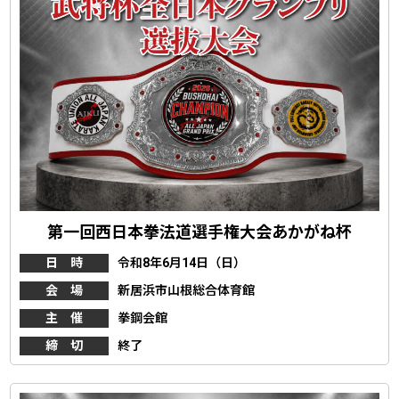
第一回西日本拳法道選手権大会あかがね杯
日 時
令和8年6月14日（日）
会 場
新居浜市山根総合体育館
主 催
拳鋼会館
締 切
終了