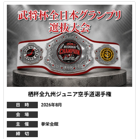
栖杯全九州ジュニア空手道選手権
日 時
2026年8月
会 場
主 催
拳栄会館
締 切