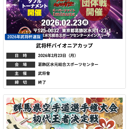
2026年武将杯選抜
武将杯パイオニアカップ
日 時
2026年2月23日（月）
会 場
葛飾区水元総合スポーツセンター
主 催
武将會
締 切
終了